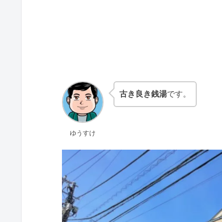
古き良き銭湯
です。
ゆうすけ