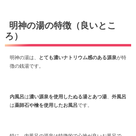
明神の湯の特徴（良いとこ
ろ）
明神の湯は、
とても濃いナトリウム感のある源泉
が特
徴の銭湯です。
内風呂
は
濃い源泉を使用したぬる湯とあつ湯
、
外風呂
は
薬師石や檜を使用したお風呂
です。
特に、内風呂の源泉は特徴的で心地が良いお風呂で