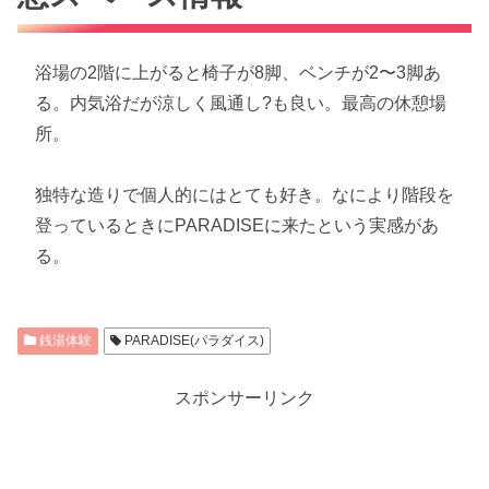
浴場の2階に上がると椅子が8脚、ベンチが2〜3脚あ
る。内気浴だが涼しく風通し?も良い。最高の休憩場
所。
独特な造りで個人的にはとても好き。なにより階段を
登っているときにPARADISEに来たという実感があ
る。
銭湯体験
PARADISE(パラダイス)
スポンサーリンク